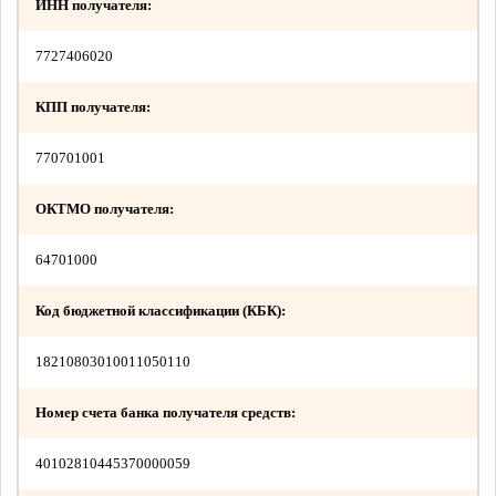
ИНН получателя:
7727406020
КПП получателя:
770701001
ОКТМО получателя:
64701000
Код бюджетной классификации (КБК):
18210803010011050110
Номер счета банка получателя средств:
40102810445370000059