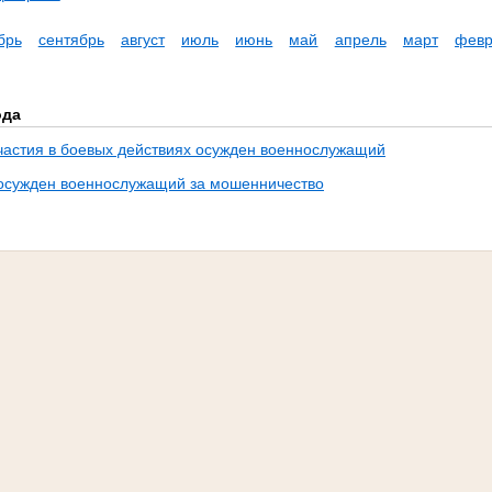
брь
сентябрь
август
июль
июнь
май
апрель
март
февр
ода
участия в боевых действиях осужден военнослужащий
 осужден военнослужащий за мошенничество