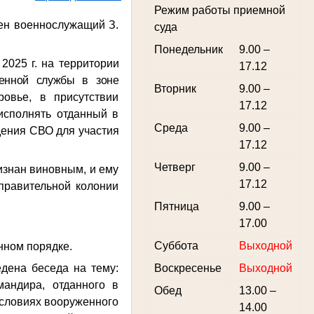
Режим работы приемной
ен военнослужащий З.
суда
Понедельник
9.00 –
а
2025 г. на территории
17.12
оенной службы в зоне
Вторник
9.00 –
овье, в присутствии
17.12
 исполнять отданный в
Среда
9.00 –
дения СВО для участия
17.12
Четверг
9.00 –
признан виновным, и ему
17.12
правительной колонии
Пятница
9.00 –
17.00
Суббота
Выходной
енном порядке.
дена беседа на тему:
Воскресенье
Выходной
андира, отданного в
Обед
13.00 –
условиях вооруженного
14.00