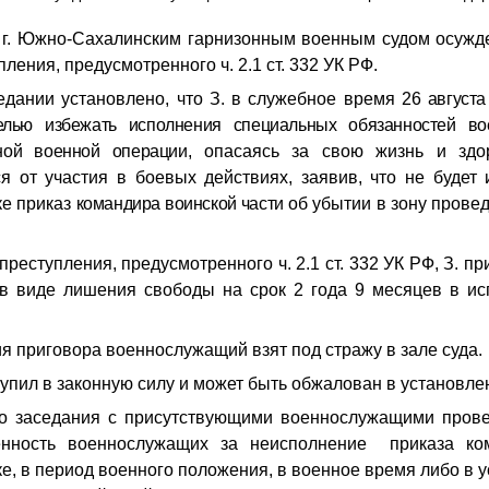
 г. Южно-Сахалинским гарнизонным военным судом осужд
ления, предусмотренного ч. 2.1 ст. 332 УК РФ.
едании установлено, что
З.
в служебное время 26
август
елью избежать исполнения специальных обязанностей в
ной военной операции,
опасаясь за свою жизнь и здор
ся
от участия в боевых действиях, заявив, что не будет
е приказ
командира воинской части
об убытии в зону прове
преступления, предусмотренного
ч. 2.1 ст. 332 УК РФ, З. 
 в виде лишения свободы на срок 2 года 9 месяцев в ис
я приговора военнослужащий взят под стражу в зале суда.
тупил в законную силу и может быть обжалован в установл
о заседания с присутствующими военнослужащими прове
венность военнослужащих за неисполнение приказа ком
е, в период военного положения, в военное время либо в 