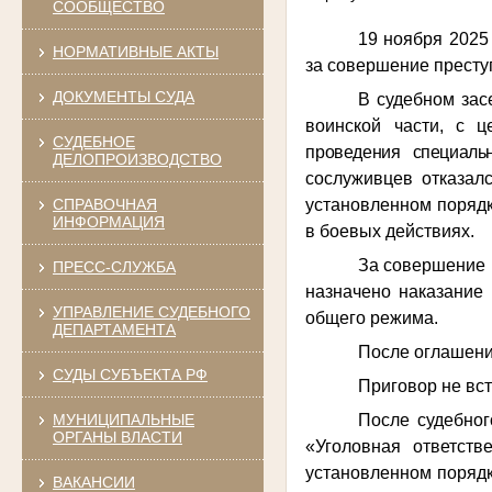
СООБЩЕСТВО
19 ноября 2025
НОРМАТИВНЫЕ АКТЫ
за совершение преступ
ДОКУМЕНТЫ СУДА
В судебном зас
воинской части,
с ц
СУДЕБНОЕ
проведения специаль
ДЕЛОПРОИЗВОДСТВО
сослуживцев отказал
установленном порядк
СПРАВОЧНАЯ
ИНФОРМАЦИЯ
в боевых действиях.
За совершение 
ПРЕСС-СЛУЖБА
назначено наказание
УПРАВЛЕНИЕ СУДЕБНОГО
общего режима.
ДЕПАРТАМЕНТА
После оглашени
СУДЫ СУБЪЕКТА РФ
Приговор не вс
После судебног
МУНИЦИПАЛЬНЫЕ
ОРГАНЫ ВЛАСТИ
«Уголовная ответст
установленном порядк
ВАКАНСИИ