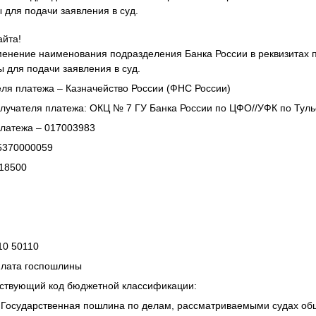
 для подачи заявления в суд.
айта!
енение наименования подразделения Банка России в реквизитах 
 для подачи заявления в суд.
ля платежа – Казначейство России (ФНС России)
лучателя платежа: ОКЦ № 7 ГУ Банка России по ЦФО//УФК по Тульск
платежа – 017003983
45370000059
018500
110 50110
плата госпошлины
етствующий код бюджетной классификации:
 Государственная пошлина по делам, рассматриваемыми судах об