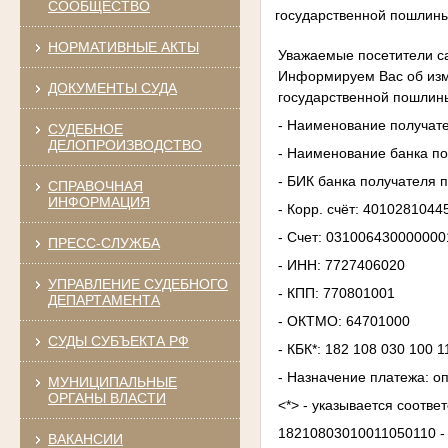
СООБЩЕСТВО
государственной пошлины
НОРМАТИВНЫЕ АКТЫ
Уважаемые посетители с
Информируем Вас об изм
ДОКУМЕНТЫ СУДА
государственной пошлины
- Наименование получате
СУДЕБНОЕ
ДЕЛОПРОИЗВОДСТВО
- Наименование банка по
- БИК банка получателя 
СПРАВОЧНАЯ
ИНФОРМАЦИЯ
- Корр. счёт: 401028104
- Счет: 03100643000000
ПРЕСС-СЛУЖБА
- ИНН: 7727406020
УПРАВЛЕНИЕ СУДЕБНОГО
- КПП: 770801001
ДЕПАРТАМЕНТА
- ОКТМО: 64701000
СУДЫ СУБЪЕКТА РФ
- КБК*: 182 108 030 100 
- Назначение платежа: о
МУНИЦИПАЛЬНЫЕ
ОРГАНЫ ВЛАСТИ
<*> - указывается соотв
18210803010011050110 -
ВАКАНСИИ